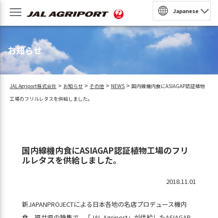
Japanese
園
お知らせ
収穫体験
農泊
>
>
>
>
JAL Agriport株式会社
お知らせ
その他
NEWS
国内線機内食にASIAGAP認証植物
法人・団体プラン
工場のフリルレタスを供給しました。
民家風レストラン
予約
国内線機内食にASIAGAP認証植物工場のフリ
BQ
ルレタスを供給しました。
ンラインショップ
2018.11.01
新JAPANPROJECTによる日本各地の名店プロデュース機内
食、福井県の特集で、「JAL Agriport」が供給したASIAGAP