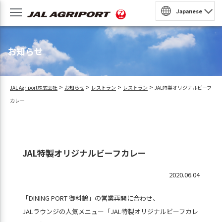
Japanese
園
お知らせ
収穫体験
農泊
>
>
>
>
JAL Agriport株式会社
お知らせ
レストラン
レストラン
JAL特製オリジナルビーフ
法人・団体プラン
カレー
民家風レストラン
予約
JAL特製オリジナルビーフカレー
BQ
2020.06.04
ンラインショップ
「DINING PORT 御料鶴」の営業再開に合わせ、
JALラウンジの人気メニュー「JAL特製オリジナルビーフカレ