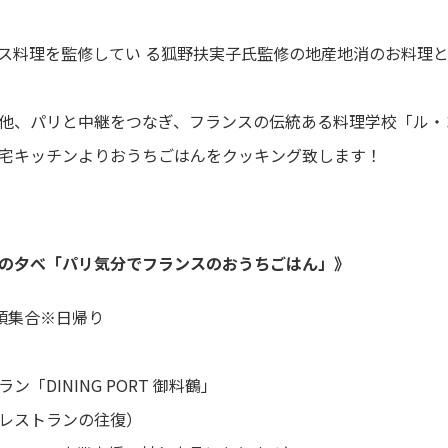
ス料理を監修してい る狐野扶実子氏監修の地産地消のお料理と
他、パリと中継をつなぎ、フランスの伝統ある料理学校「ル・
氏 がご自宅キッチンよりおうちごはんをクッキング致します！
の夕べ「パリ気分でフランスのおうちごはん」》
頃集合※日帰り
INING PORT 御料鶴」
レストランの往復）