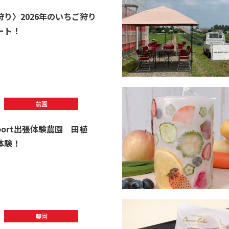
狩り〉2026年のいちご狩り
ート！
農園
riport出張体験農園 田植
体験！
農園