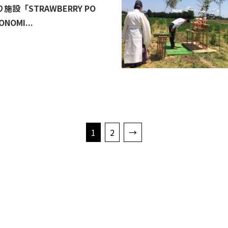
施設「STRAWBERRY PO
ONOMI...
1
2
→