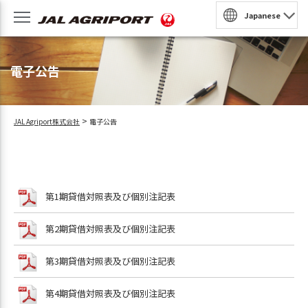
Japanese
園
電子公告
収穫体験
農泊
>
JAL Agriport株式会社
電子公告
法人・団体プラン
民家風レストラン
予約
第1期貸借対照表及び個別注記表
BQ
第2期貸借対照表及び個別注記表
ンラインショップ
第3期貸借対照表及び個別注記表
第4期貸借対照表及び個別注記表