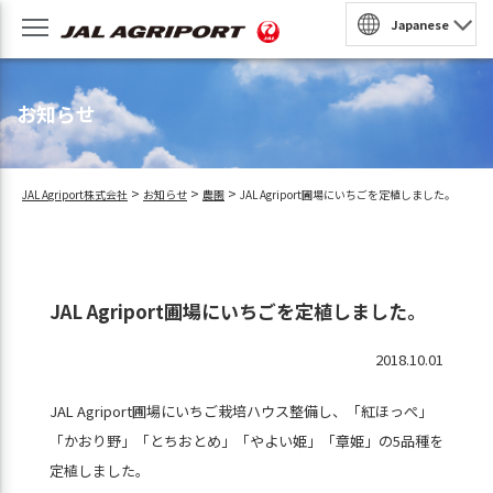
Japanese
園
お知らせ
収穫体験
農泊
>
>
>
JAL Agriport株式会社
お知らせ
農園
JAL Agriport圃場にいちごを定植しました。
法人・団体プラン
民家風レストラン
JAL Agriport圃場にいちごを定植しました。
予約
BQ
2018.10.01
ンラインショップ
JAL Agriport圃場にいちご栽培ハウス整備し、「紅ほっぺ」
「かおり野」「とちおとめ」「やよい姫」「章姫」の5品種を
定植しました。