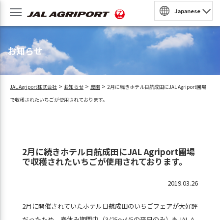
Japanese
園
お知らせ
収穫体験
農泊
>
>
>
JAL Agriport株式会社
お知らせ
農園
2月に続きホテル日航成田にJAL Agriport圃場
法人・団体プラン
で収穫されたいちごが使用されております。
民家風レストラン
予約
2月に続きホテル日航成田にJAL Agriport圃場
BQ
で収穫されたいちごが使用されております。
ンラインショップ
2019.03.26
2月に開催されていたホテル日航成田のいちごフェアが大好評
だったため、春休み期間中（3/25～4/5の平日のみ）もJAL A